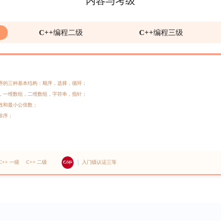
内容与考级
C++编程二级
C++编程三级
程序的三种基本结构：顺序，选择，循环；
法，一维数组，二维数组，字符串，指针；
约数和最小公倍数；
排序；
C++ 一级
C++ 二级
入门级认证三等